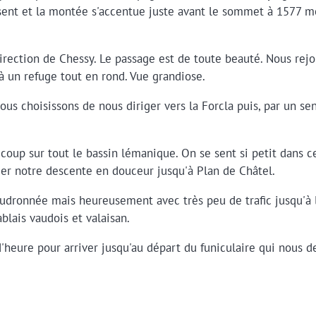
ésent et la montée s'accentue juste avant le sommet à 1577 mè
irection de Chessy. Le passage est de toute beauté. Nous rej
à un refuge tout en rond. Vue grandiose.
ous choisissons de nous diriger vers la Forcla puis, par un sen
n coup sur tout le bassin lémanique. On se sent si petit dans 
er notre descente en douceur jusqu'à Plan de Châtel.
oudronnée mais heureusement avec très peu de trafic jusqu'à 
blais vaudois et valaisan.
d'heure pour arriver jusqu'au départ du funiculaire qui nous 