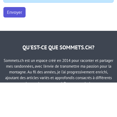
Envoyer
QU'EST-CE QUE SOMMETS.CH?
Sommets.ch est un espace créé en 2014 pour raconter et partager
mes randonnées, avec l'envie de transmettre ma passion pour la
montagne. Au fil des années, je l'ai progressivement enrichi,
ajoutant des articles variés et approfondis consacrés à différents
aspects du monde montagnard. Pour en savoir davantage,
consulter la page
À propos
.
À propos
NAVIGATION RAPIDE