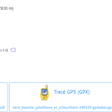
(2820 m)
 I-II
Tracé GPS (GPX)
pdf
dent_blanche_gstellihore_et_schluchhore-240329-gpsbabel.gp