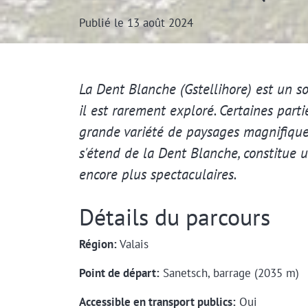
Publié le 13 août 2024
Extrait
La Dent Blanche (Gstellihore) est un s
il est rarement exploré. Certaines parti
grande variété de paysages magnifiques.
s'étend de la Dent Blanche, constitue 
encore plus spectaculaires.
Détails du parcours
Région:
Valais
Point de départ:
Sanetsch, barrage (2035 m)
Accessible en transport publics:
Oui