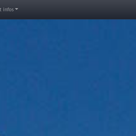
t infos