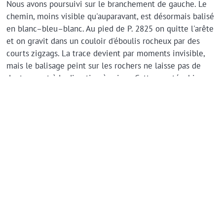
Nous avons poursuivi sur le branchement de gauche. Le
chemin, moins visible qu'auparavant, est désormais balisé
en blanc–bleu–blanc. Au pied de P. 2825 on quitte l'arête
et on gravit dans un couloir d'éboulis rocheux par des
courts zigzags. La trace devient par moments invisible,
mais le balisage peint sur les rochers ne laisse pas de
doute quant à la direction à suivre. Cette montée, bien
que raide, ne comporte pas de difficulté technique
particulière.
On débouche dans une grande combe avec de la caillasse
à perte de vue. J'ai trouvé ce paysage magnifique et
désolant en même temps. La sente est de nouveau bien
visible et remonte d'une pente douce dans la face E
jusqu'à un petit col vers 2920 m d'altitude (sans
indications sur les cartes topographiques). La structure
en mille-feuilles du rocher, qui semble parfois tenir par
magie, ne donne pas du tout envie de trop s'approcher du