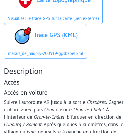
Visualiser le tracé GPS sur la carte (lien externe)
Tracé GPS (KML)
marais_de_naudry-200519-gpsbabel.kml
Description
Accès
Accès en voiture
Suivre l'autoroute A9 jusqu'à la sortie
Chexbres
. Gagner
d'abord
Forel
, puis
Oron
ensuite
Oron-le-Châtel
. À
l'intérieur de
Oron-le-Châtel
, bifurquer en direction de
Fribourg
/
Romont
. Après quelques 3 kilomètres, dans le
village du
Flon
, poursuivre à gauche en direction de