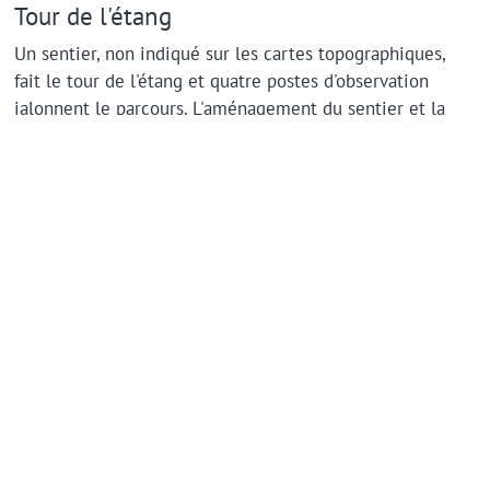
Tour de l'étang
Un sentier, non indiqué sur les cartes topographiques,
fait le tour de l'étang et quatre postes d'observation
jalonnent le parcours. L'aménagement du sentier et la
finalisation de certains postes étaient encore en cours
lors de notre passage, mais rien qui empêche la visite.
À la bifurcation, nous sommes partis à gauche pour faire
le tour en sens horaire. Nous sommes passé devant le
poste numéro 2 depuis où on peut, selon les panneaux
installés, observer plusieurs espèces de grenouilles.
Hélas nous étions trop tôt dans la saison pour pouvoir
contempler des amphibiens (en général ils hibernent
entre mi-octobre et fin mars).
Nous avons poursuivi jusqu'au poste numéro 1 qui
permet d'observer les oiseaux. Des photos accrochées
donnent le nom de quelques espèces, mais nous n'avons