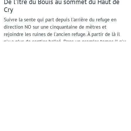
De l'Itre du Bouis au sommet du Haut de
Cry
Suivre la sente qui part depuis l'arrière du refuge en
direction NO sur une cinquantaine de mètres et
rejoindre les ruines de l'ancien refuge. À partir de là il
n'y a plus de sentier balisé. Dans un premier temps il n'y
a pas de sente ni de cairns non plus.
Depuis les ruines partir plein O et longer le fond du
vallon d'Einzon
. Remonter jusqu'à 2050 mètres d'altitude
environ sur la rive droite, puis passer sur la rive gauche
pour profiter des dernières traces de végétation: au-
dessus des 2100 mètres, l'herbe laisse rapidement sa
place aux cailloux…
Remonter le
vallon d'Einzon
en longeant le fond du vallon
jusqu'à 2300 mètres d'altitude environ, puis repérer les
cairns, récupérer une sente bien marquée et contourner