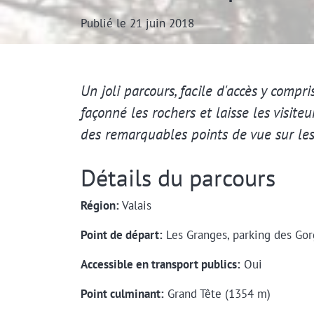
Publié le 21 juin 2018
Extrait
Un joli parcours, facile d'accès y compr
façonné les rochers et laisse les visit
des remarquables points de vue sur le
Détails du parcours
Région:
Valais
Point de départ:
Les Granges, parking des Go
Accessible en transport publics:
Oui
Point culminant:
Grand Tête (1354 m)