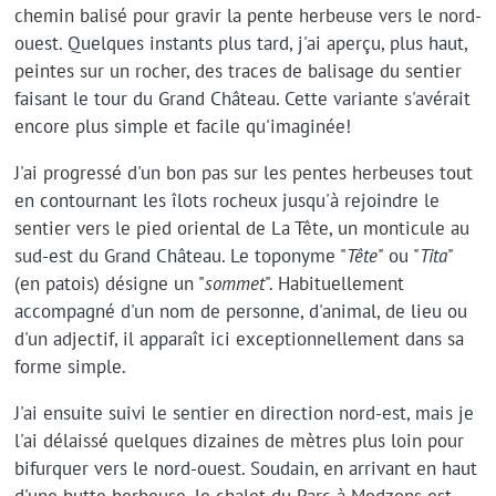
chemin balisé pour gravir la pente herbeuse vers le nord-
ouest. Quelques instants plus tard, j'ai aperçu, plus haut,
peintes sur un rocher, des traces de balisage du sentier
faisant le tour du Grand Château. Cette variante s'avérait
encore plus simple et facile qu'imaginée!
J'ai progressé d'un bon pas sur les pentes herbeuses tout
en contournant les îlots rocheux jusqu'à rejoindre le
sentier vers le pied oriental de La Tête, un monticule au
sud-est du Grand Château. Le toponyme "
Tête
" ou "
Tita
"
(en patois) désigne un "
sommet
". Habituellement
accompagné d'un nom de personne, d'animal, de lieu ou
d'un adjectif, il apparaît ici exceptionnellement dans sa
forme simple.
J'ai ensuite suivi le sentier en direction nord-est, mais je
l'ai délaissé quelques dizaines de mètres plus loin pour
bifurquer vers le nord-ouest. Soudain, en arrivant en haut
d'une butte herbeuse, le chalet du Parc à Modzons est