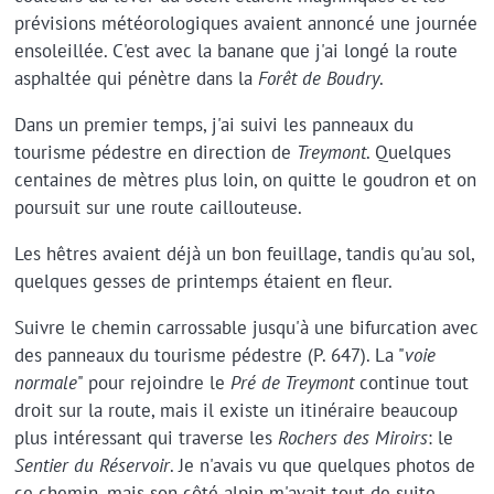
prévisions météorologiques avaient annoncé une journée
ensoleillée. C'est avec la banane que j'ai longé la route
asphaltée qui pénètre dans la
Forêt de Boudry
.
Dans un premier temps, j'ai suivi les panneaux du
tourisme pédestre en direction de
Treymont
. Quelques
centaines de mètres plus loin, on quitte le goudron et on
poursuit sur une route caillouteuse.
Les hêtres avaient déjà un bon feuillage, tandis qu'au sol,
quelques gesses de printemps étaient en fleur.
Suivre le chemin carrossable jusqu'à une bifurcation avec
des panneaux du tourisme pédestre (P. 647). La "
voie
normale
" pour rejoindre le
Pré de Treymont
continue tout
droit sur la route, mais il existe un itinéraire beaucoup
plus intéressant qui traverse les
Rochers des Miroirs
: le
Sentier du Réservoir
. Je n'avais vu que quelques photos de
ce chemin, mais son côté alpin m'avait tout de suite