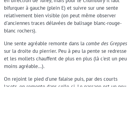
en direction de
Taney
, mais pour le
Chambairy
il faut
bifurquer à gauche (plein E) et suivre sur une sente
relativement bien visible (on peut même observer
d'anciennes traces délavées de balisage blanc-rouge-
blanc rochers).
Une sente agréable remonte dans la
combe des Greppes
sur la droite du pierrier. Peu à peu la pente se redresse
et les mollets chauffent de plus en plus (là c'est un peu
moins agréable…).
On rejoint le pied d'une falaise puis, par des courts
lacets, on remonte dans celle-ci. Le passage est un peu
aérien, mais cela reste confortable. Il y a quelques
grosses marches à franchir et les mains peuvent bien
être utiles pour garder l'équilibre.
On arrive ainsi devant une petite fenêtre dans la roche
qui donne accès à un pâturage dans le versant SE du